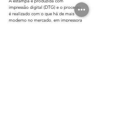
A estampa é produzida com 
impressão digital (DTG) e o processo 
é realizado com o que há de mais 
moderno no mercado, em impressora 
específica para malharia, imprimindo 
a arte com qualidade de definição 
excepcional e textura mínima sob a 
malha. Malha 100% Algodão, fios 
penteados 30.1, acabamento 
reforçado na gola e nos ombros, 
gramatura 165 G. As cores da 
camiseta e da estampa podem variar 
de acordo com cada monitor. Devido 
ao processo de aquecimento para 
customização, as medidas podem 
sofrer variações de até 3cm.
Contato
(014) 99128-8575
Marília - SP